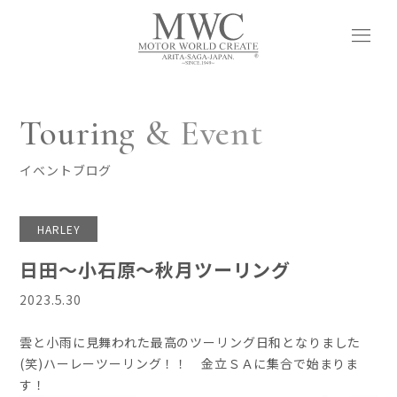
menu
Touring & Event
イベントブログ
HARLEY
日田～小石原～秋月ツーリング
2023.5.30
雲と小雨に見舞われた最高のツーリング日和となりました
(笑)ハーレーツーリング！！ 金立ＳＡに集合で始まりま
す！