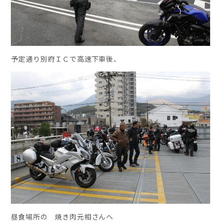
予定通り別府ＩＣで高速下車後、
昼食場所の 焼き肉元相さんへ